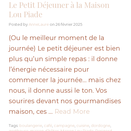
Le Petit Déjeuner à la Maison
Lou Piade
Posted by
AnneLaure
on
26 février 2025
(Ou le meilleur moment de la
journée) Le petit déjeuner est bien
plus qu’un simple repas : il donne
l’énergie nécessaire pour
commencer la journée… mais chez
nous, il donne aussi le ton. Vos
sourires devant nos gourmandises
maison, ces …
Read More
Tags:
boulangerie
,
café
,
campagne
,
cuisine
,
dordogne
,
gesthouse
,
maison d’hôtes
,
Maison Lou Piade
,
Perigord
,