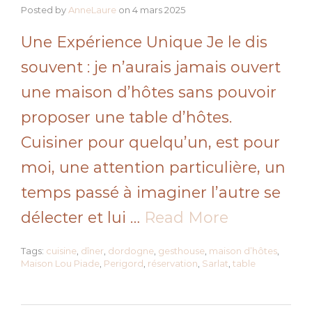
Posted by
AnneLaure
on
4 mars 2025
Une Expérience Unique Je le dis
souvent : je n’aurais jamais ouvert
une maison d’hôtes sans pouvoir
proposer une table d’hôtes.
Cuisiner pour quelqu’un, est pour
moi, une attention particulière, un
temps passé à imaginer l’autre se
délecter et lui …
Read More
Tags:
cuisine
,
dîner
,
dordogne
,
gesthouse
,
maison d’hôtes
,
Maison Lou Piade
,
Perigord
,
réservation
,
Sarlat
,
table