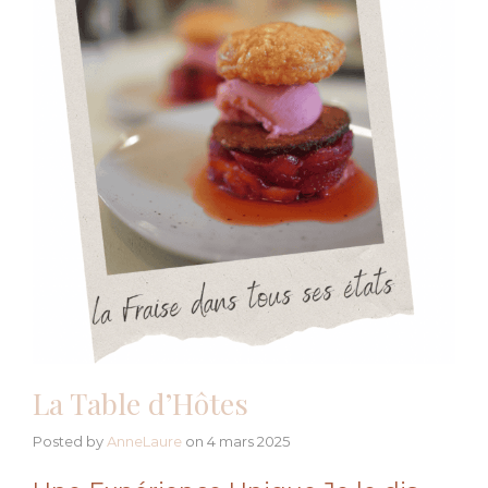
La Table d’Hôtes
Posted by
AnneLaure
on
4 mars 2025