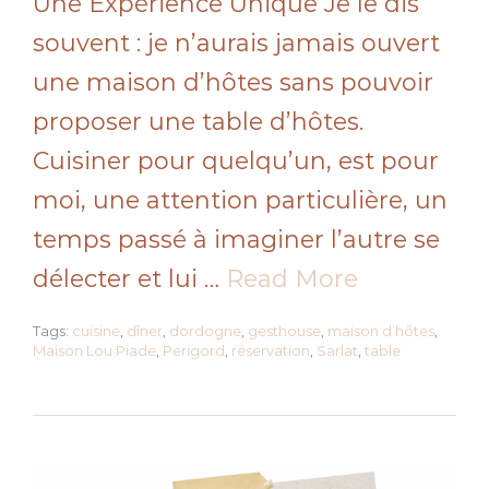
Une Expérience Unique Je le dis
souvent : je n’aurais jamais ouvert
une maison d’hôtes sans pouvoir
proposer une table d’hôtes.
Cuisiner pour quelqu’un, est pour
moi, une attention particulière, un
temps passé à imaginer l’autre se
délecter et lui …
Read More
Tags:
cuisine
,
dîner
,
dordogne
,
gesthouse
,
maison d’hôtes
,
Maison Lou Piade
,
Perigord
,
réservation
,
Sarlat
,
table