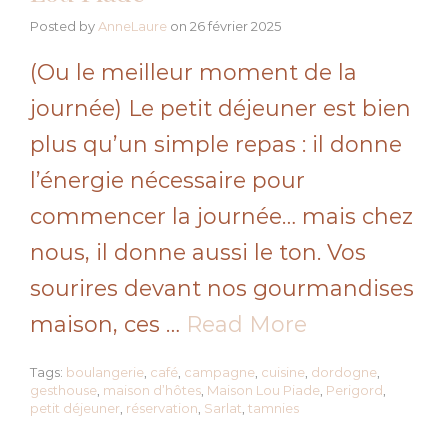
Posted by
AnneLaure
on
26 février 2025
(Ou le meilleur moment de la
journée) Le petit déjeuner est bien
plus qu’un simple repas : il donne
l’énergie nécessaire pour
commencer la journée… mais chez
nous, il donne aussi le ton. Vos
sourires devant nos gourmandises
maison, ces …
Read More
Tags:
boulangerie
,
café
,
campagne
,
cuisine
,
dordogne
,
gesthouse
,
maison d’hôtes
,
Maison Lou Piade
,
Perigord
,
petit déjeuner
,
réservation
,
Sarlat
,
tamnies